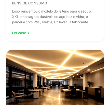
BENS DE CONSUMO
Loop reinventou o modelo do leiteiro para o século
XXI: embalagens duráveis de aço inox e vidro, e
parceria com P&G, Nestlé, Unilever. O fabricante
retém a embalagem — e o incentivo para fazê-la durar
100 ciclos. O objetivo: acabar com as embalagens
Ler case
plásticas de uso único.