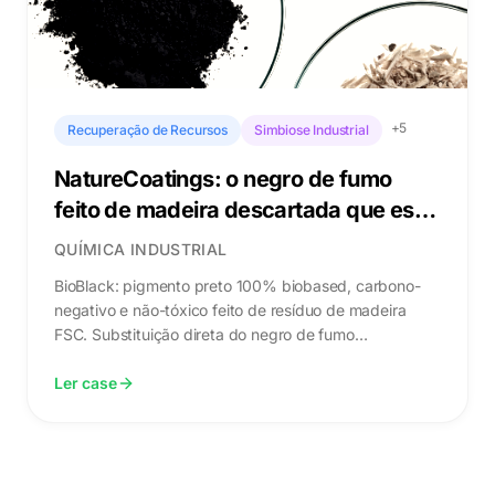
+
5
Recuperação de Recursos
Simbiose Industrial
NatureCoatings: o negro de fumo
feito de madeira descartada que está
substituindo o petróleo
QUÍMICA INDUSTRIAL
BioBlack: pigmento preto 100% biobased, carbono-
negativo e não-tóxico feito de resíduo de madeira
FSC. Substituição direta do negro de fumo
petroquímico — sem reformulação.
Ler case